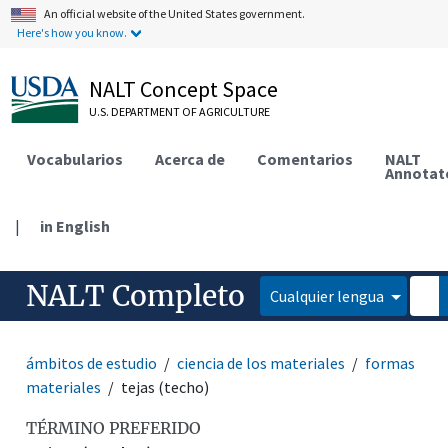
An official website of the United States government.
Here's how you know.
NALT Concept Space
U.S. DEPARTMENT OF AGRICULTURE
Vocabularios
Acerca de
Comentarios
NALT
Annotat
|
in English
NALT Completo
Cualquier lengua
ámbitos de estudio
ciencia de los materiales
formas
materiales
tejas (techo)
TÉRMINO PREFERIDO